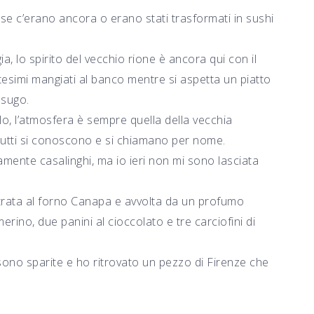
se c’erano ancora o erano stati trasformati in sushi
a, lo spirito del vecchio rione è ancora qui con il
tesimi mangiati al banco mentre si aspetta un piatto
 sugo.
o, l’atmosfera è sempre quella della vecchia
 tutti si conoscono e si chiamano per nome.
amente casalinghi, ma io ieri non mi sono lasciata
 entrata al forno Canapa e avvolta da un profumo
erino, due panini al cioccolato e tre carciofini di
 sono sparite e ho ritrovato un pezzo di Firenze che