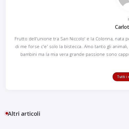
Carlot
Frutto dell'unione tra San Niccolo' e la Colonna, nata p
di me forse c'e' solo la bistecca. Amo tanto gli animali, 
bambini ma la mia vera grande passione sono cappuc
Il CaffèLotta
Tutti i
Colazione Notturna
30 Luglio 2016
Altri articoli
Carlotta Ansaldi