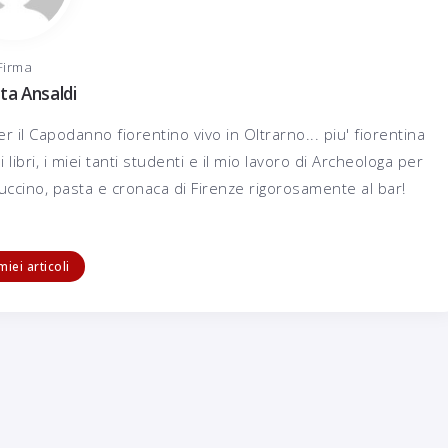
Firma
ta Ansaldi
er il Capodanno fiorentino vivo in Oltrarno... piu' fiorentina
i libri, i miei tanti studenti e il mio lavoro di Archeologa per
cino, pasta e cronaca di Firenze rigorosamente al bar!
Il CaffèLotta
 miei articoli
Il Giardino Segreto dei Tre Re
16 Luglio 2016
Carlotta Ansaldi