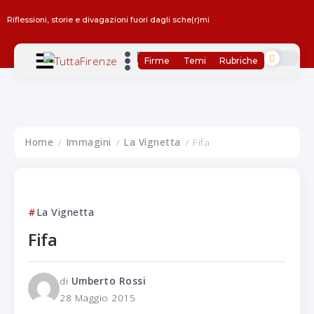
Riflessioni, storie e divagazioni fuori dagli sche(r)mi
Firme
Temi
Rubriche
Home
Immagini
La Vignetta
Fifa
/
/
/
La Vignetta
Fifa
di
Umberto Rossi
28 Maggio 2015