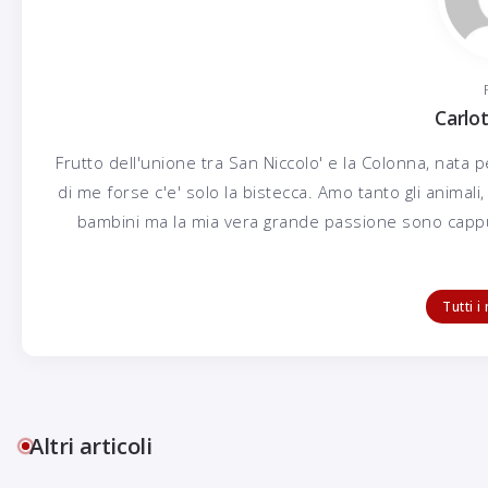
Carlot
Frutto dell'unione tra San Niccolo' e la Colonna, nata p
di me forse c'e' solo la bistecca. Amo tanto gli animali, 
bambini ma la mia vera grande passione sono cappuc
Il CaffèLotta
Tutti i
Colazione Notturna
30 Luglio 2016
Altri articoli