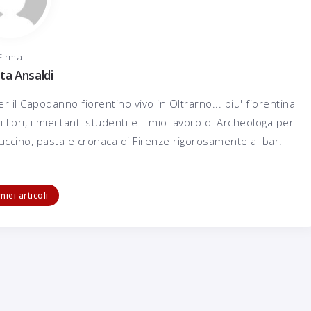
Firma
ta Ansaldi
er il Capodanno fiorentino vivo in Oltrarno... piu' fiorentina
i libri, i miei tanti studenti e il mio lavoro di Archeologa per
cino, pasta e cronaca di Firenze rigorosamente al bar!
Il CaffèLotta
 miei articoli
Il Giardino Segreto dei Tre Re
16 Luglio 2016