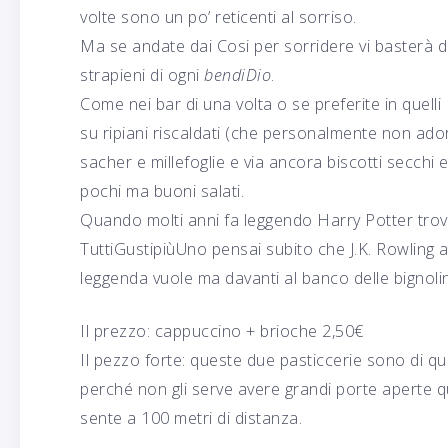
volte sono un po’ reticenti al sorriso.
Ma se andate dai Cosi per sorridere vi basterà 
strapieni di ogni
bendiDio
.
Come nei bar di una volta o se preferite in quelli
su ripiani riscaldati (che personalmente non ado
sacher e millefoglie e via ancora biscotti secchi 
pochi ma buoni salati.
Quando molti anni fa leggendo Harry Potter trova
TuttiGustipiùUno pensai subito che J.K. Rowling 
leggenda vuole ma davanti al banco delle bignolin
Il prezzo: cappuccino + brioche 2,50€
Il pezzo forte: queste due pasticcerie sono di q
perché non gli serve avere grandi porte aperte qu
sente a 100 metri di distanza.