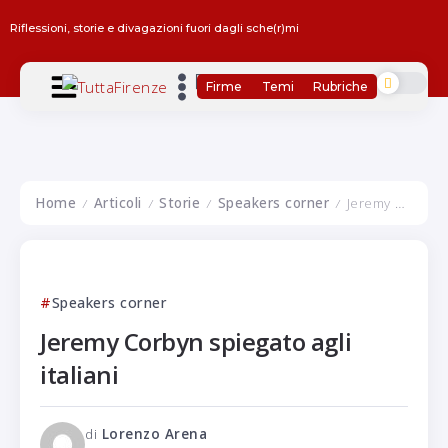
Riflessioni, storie e divagazioni fuori dagli sche(r)mi
Firme
Temi
Rubriche
Home
Articoli
Storie
Speakers corner
Jeremy Corbyn spiegato agli italiani
/
/
/
/
Speakers corner
Jeremy Corbyn spiegato agli
italiani
di
Lorenzo Arena