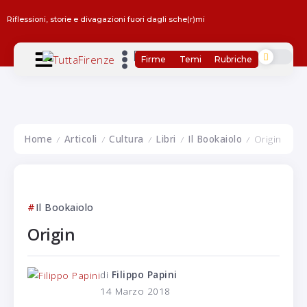
Riflessioni, storie e divagazioni fuori dagli sche(r)mi
Firme
Temi
Rubriche
Home
Articoli
Cultura
Libri
Il Bookaiolo
Origin
/
/
/
/
/
Il Bookaiolo
Origin
di
Filippo Papini
14 Marzo 2018