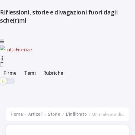
Riflessioni, storie e divagazioni fuori dagli
Firme
Temi
Rubriche
sche(r)mi
Firme
Temi
Rubriche
Home
Articoli
Storie
L’infiltrato
Un malware distruggerà l’umanità?
/
/
/
/