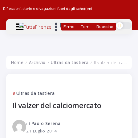
Riflessioni, storie e divagazioni fuori dagli sche(r)mi
Firme
Temi
Rubriche
Home
Archivio
Ultras da tastiera
Il valzer del calciomercato
/
/
/
Ultras da tastiera
Il valzer del calciomercato
di
Paolo Serena
21 Luglio 2014