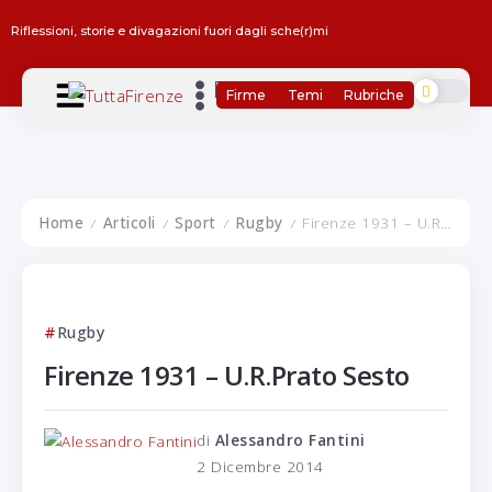
Riflessioni, storie e divagazioni fuori dagli sche(r)mi
Firme
Temi
Rubriche
Home
Articoli
Sport
Rugby
Firenze 1931 – U.R.Prato Sesto
/
/
/
/
Rugby
Firenze 1931 – U.R.Prato Sesto
di
Alessandro Fantini
2 Dicembre 2014