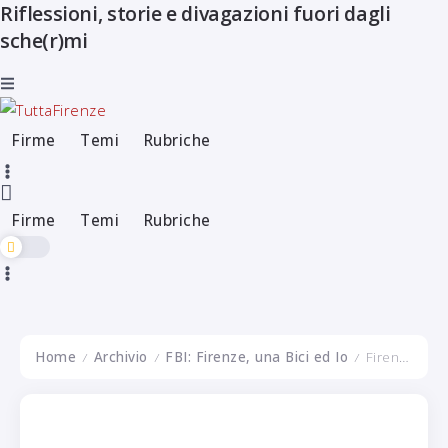
Riflessioni, storie e divagazioni fuori dagli
Firme
Temi
Rubriche
sche(r)mi
Firme
Temi
Rubriche
Firme
Temi
Rubriche
Home
Archivio
FBI: Firenze, una Bici ed Io
Firenze – Sesto Fiorentino: un volo lunghissimo
/
/
/