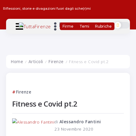
Riflessioni, storie e divagazioni fuori dagli sche(r)mi
Firme
Temi
Rubriche
Home
Articoli
Firenze
Fitness e Covid pt.2
/
/
/
Firenze
Fitness e Covid pt.2
di
Alessandro Fantini
23 Novembre 2020