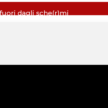
 fuori dagli sche(r)mi