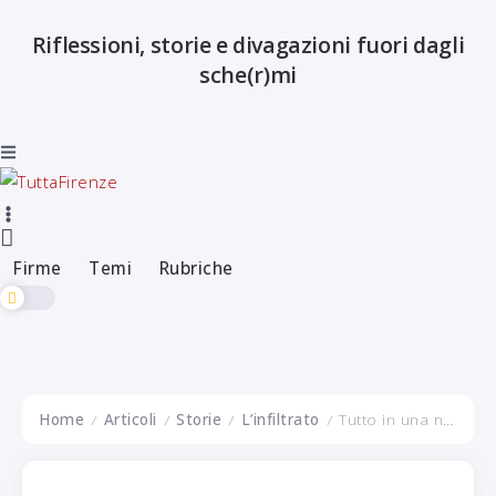
Riflessioni, storie e divagazioni fuori dagli
Firme
Temi
Rubriche
sche(r)mi
Firme
Temi
Rubriche
Home
Articoli
Storie
L’infiltrato
Tutto in una notte
/
/
/
/