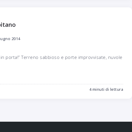
pitano
iugno 2014
in porta!” Terreno sabbioso e porte improvvisate, nuvole
4 minuti di lettura