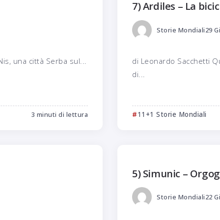
7) Ardiles – La bici
Storie Mondiali
29 G
s, una città Serba sul...
di Leonardo Sacchetti Q
di...
3 minuti di lettura
11+1 Storie Mondiali
5) Simunic – Orgog
Storie Mondiali
22 G