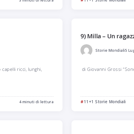
3 minuti di lettura
11+1 Storie Mondiali
9) Milla – Un raga
Storie Mondiali
5 Lu
apelli ricci, lunghi,
di Giovanni Grossi “Son
4 minuti di lettura
11+1 Storie Mondiali