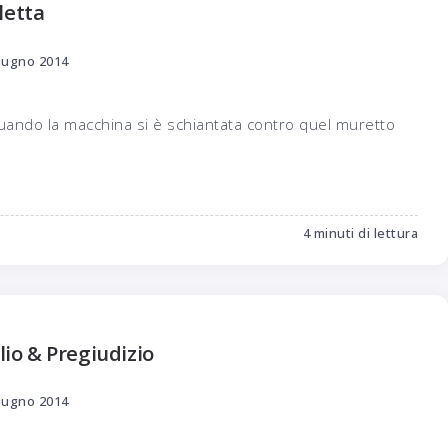
cletta
iugno 2014
uando la macchina si è schiantata contro quel muretto
4 minuti di lettura
lio & Pregiudizio
iugno 2014